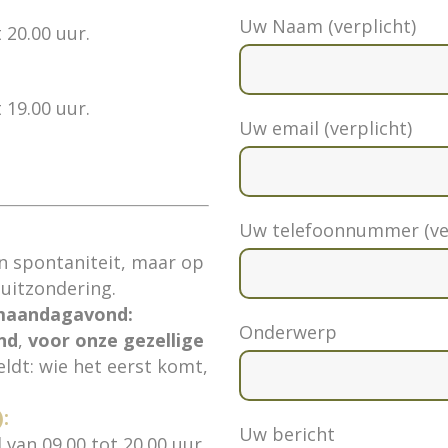
Gelieve
Uw Naam (verplicht)
dit
20.00 uur.
veld
leeg
19.00 uur.
te
Uw email (verplicht)
laten.
Uw telefoonnummer (ver
an spontaniteit, maar op
uitzondering.
 maandagavond:
Onderwerp
nd
,
voor onze gezellige
ldt: wie het eerst komt,
:
Uw bericht
van 09.00 tot 20.00 uur.