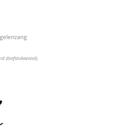
ogelenzang
d (biefstukavond).