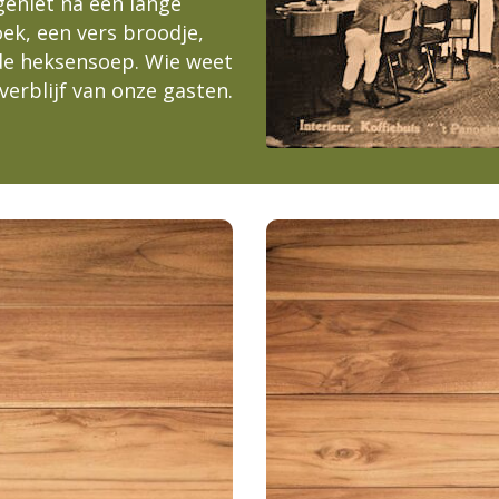
geniet na een lange
ek, een vers broodje,
nde heksensoep. Wie weet
 verblijf van onze gasten.
DEWERKER
VACATUR
NG
Vogelenzangseduinwe
Woensdag t/m maand
 Vogelenzang
Locatie:
(wo
0:00
Openingstijden:
vanaf 16 jaar
Leefti
:00)
 2
Dienstverband:
Een enthousiaste, s
kenddag)
instellin