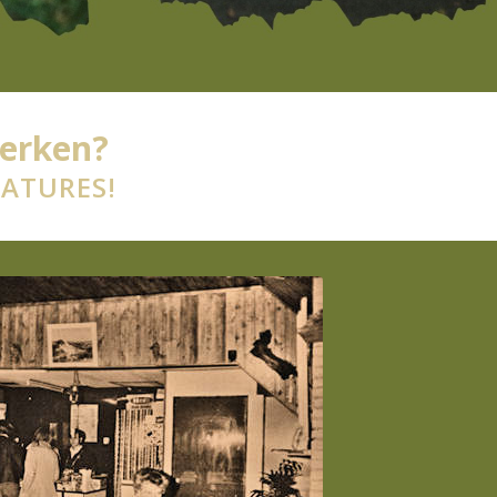
terken?
CATURES!