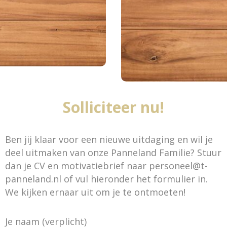
ract
Heer
en
Regelmat
rankje
Flexibele werktij
00 en 22:00 uur
Stage mogelijk
Optie tot vaste 
Solliciteer nu!
Ben jij klaar voor een nieuwe uitdaging en wil je
deel uitmaken van onze Panneland Familie? Stuur
dan je CV en motivatiebrief naar personeel@t-
panneland.nl of vul hieronder het formulier in.
We kijken ernaar uit om je te ontmoeten!
Je naam (verplicht)