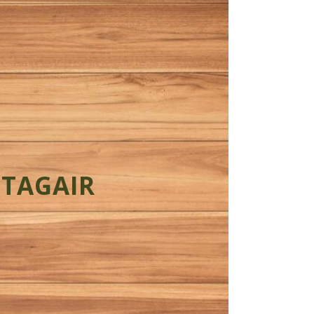
PANNELAND
g 4, 2114 AS Vogelenzang
Locatie:
ag, 9:00 – 20:00
Openingstijden:
ensdag tot 22:00)
) stage
Dienstverband:
Wij zoeken:
ontane, nieuwsgierige stagiair met
stelling. Ervaring niet vereist.
rkenningsoverzicht:
STAGAIR
eding of voedingsindustrie (25742),
25168), Kok (25180), Medewerker
Zelfstandig werkend gastheer/-vrouw
 werkend kok (25182), 1e Medewerker
 Manager/ondernemer horeca (25184)
at bieden wij:
lige werkfamilie
agevergoeding