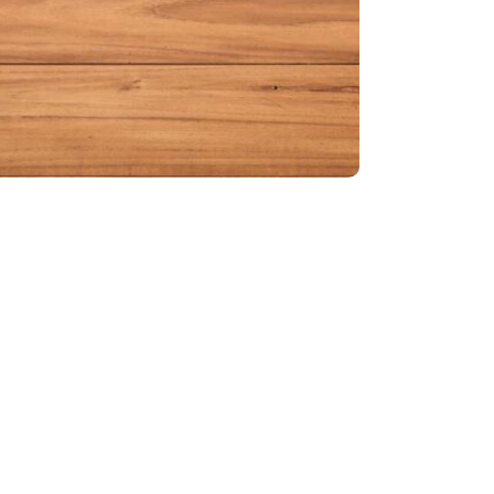
lijke maaltijden
ig een sluitdrankje
den, tussen 8:00 en 22:00 uur
heden het hele jaar rond.
baan na afloop van de stage