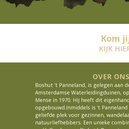
Kom ji
KIJK HI
OVER ONS
Boshut ’t Panneland, is gelegen aan d
Amsterdamse Waterleidingduinen, op
Mense in 1970. Hij heeft dit eigenhan
opgebouwd.Inmiddels is
’t Panneland
geliefde plek voor gezinnen, wandelaa
natuurliefhebbers. Een unieke combi