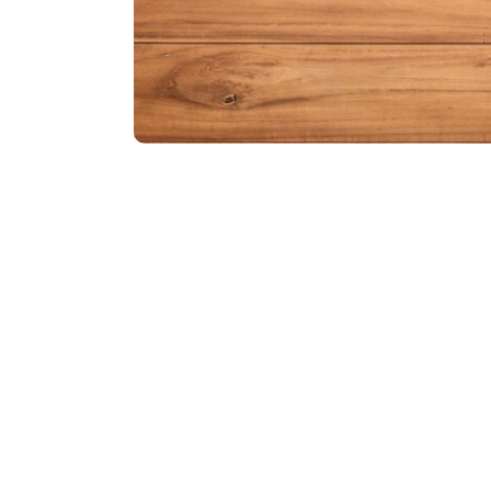
Meteen een jaarcont
Heerlijke maaltijd
Regelmatig een sluitd
Flexibele werktijden, tussen 8: