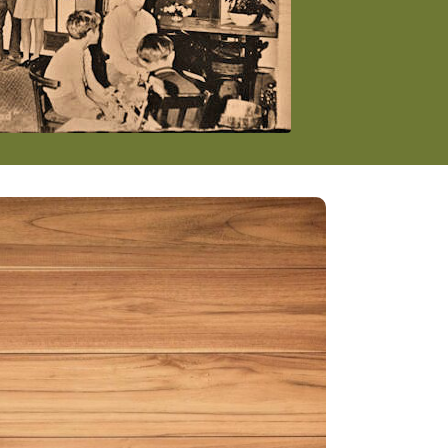
EN AFWASHELD
g 4, 2114 AS Vogelenzang
Locatie:
ag, 9:00 – 20:00
Openingstijden:
ensdag tot 22:00)
jd:
oproepkracht
Dienstverband:
Wij zoeken:
pontane collega met een positieve
g. Ervaring niet vereist.