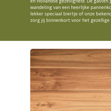
en Hollandse gezelligheid. De gasten 
wandeling van een heerlijke pannenko
lekker speciaal biertje of onze beke
zorg jij binnenkort voor het gezellige
VACATURE: ME
BEDIENI
Vogelenzangseduinweg 4, 2114 AS
Woensdag t/m maandag, 9:00 – 2
(woensdag tot 22
Fulltime of parttime (minimaal
weekdagen en 1 wee